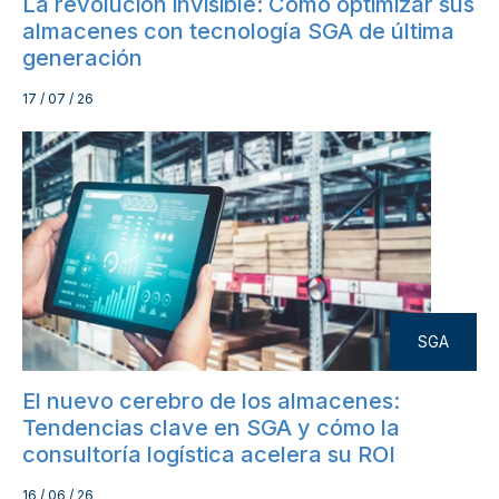
La revolución invisible: Cómo optimizar sus
almacenes con tecnología SGA de última
generación
17 / 07 / 26
SGA
El nuevo cerebro de los almacenes:
Tendencias clave en SGA y cómo la
consultoría logística acelera su ROI
16 / 06 / 26